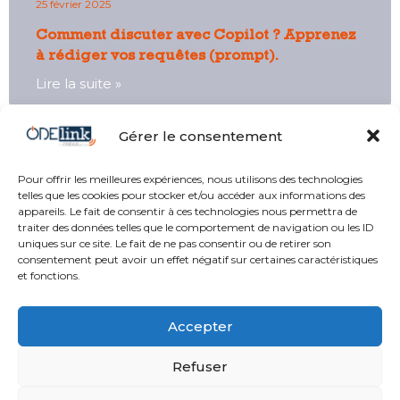
25 février 2025
Comment discuter avec Copilot ? Apprenez
à rédiger vos requêtes (prompt).​
Lire la suite »
Gérer le consentement
Pour offrir les meilleures expériences, nous utilisons des technologies
telles que les cookies pour stocker et/ou accéder aux informations des
appareils. Le fait de consentir à ces technologies nous permettra de
traiter des données telles que le comportement de navigation ou les ID
uniques sur ce site. Le fait de ne pas consentir ou de retirer son
consentement peut avoir un effet négatif sur certaines caractéristiques
et fonctions.
04 73 294 294
04 73 770 707
Accepter
Du lundi au vendredi
Refuser
ZI La Chomette
25 rue Jean Mermoz
08:45 – 12:30