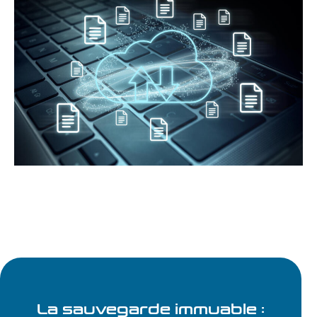
S
La sauvegarde immuable :