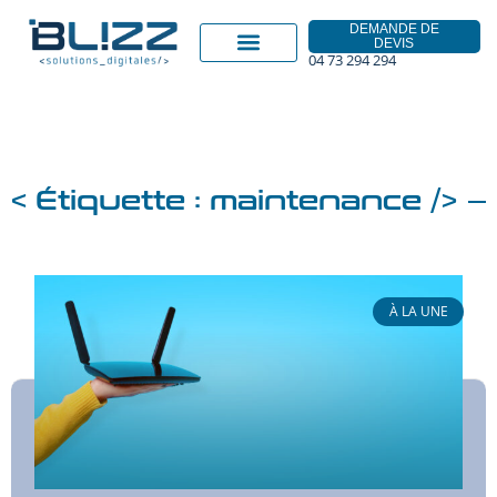
DEMANDE DE
DEVIS
04 73 294 294
< Étiquette : maintenance />
À LA UNE