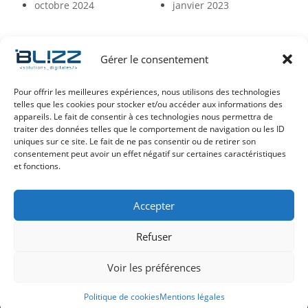
octobre 2024
janvier 2023
Gérer le consentement
Pour offrir les meilleures expériences, nous utilisons des technologies
telles que les cookies pour stocker et/ou accéder aux informations des
appareils. Le fait de consentir à ces technologies nous permettra de
+33 (0) 4 73 294 294
traiter des données telles que le comportement de navigation ou les ID
Contact e-mail
uniques sur ce site. Le fait de ne pas consentir ou de retirer son
consentement peut avoir un effet négatif sur certaines caractéristiques
et fonctions.
Accepter
ZI La Chomette
Du lundi au vendredi
25 rue Jean Mermoz
08:45 – 12:30
Refuser
63800 Cournon d’Auvergne
14:00 – 18:00
Voir les préférences
Copyright © 2026 BLIZZ | Tous droits réservés |
Mentions légales
|
Politique de cookies
Politique de cookies
Mentions légales